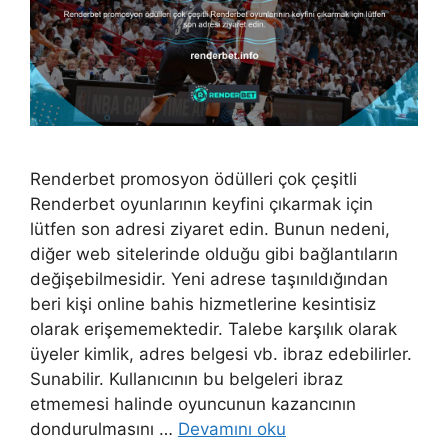
Renderbet promosyon ödülleri çok çeşitli
Renderbet oyunlarının keyfini çıkarmak için
lütfen son adresi ziyaret edin. Bunun nedeni,
diğer web sitelerinde olduğu gibi bağlantıların
değişebilmesidir. Yeni adrese taşınıldığından
beri kişi online bahis hizmetlerine kesintisiz
olarak erişememektedir. Talebe karşılık olarak
üyeler kimlik, adres belgesi vb. ibraz edebilirler.
Sunabilir. Kullanıcının bu belgeleri ibraz
etmemesi halinde oyuncunun kazancının
dondurulmasını …
Devamını oku