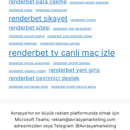
renderbet para çekme
renderbet penaltı bahisleri
renderbet poker
renderbet promosyon
renderbet sikayet
renderbet sistem
renderbet sitesi
renderbet slot seçenekleri
renderbet sosyal medya
renderbet spor bahisleri poker
renderbet telegram
renderbet telegram sayfası
renderbet tv canli maç izle
renderbet twitter avantajları
renderbet twitter belgesi
renderbet yeni giris
renderbet yabancı siteler
renderbet çevrimiçi destek
renderbet üye hesabı ekibi
renderbet üyelik mevcut adres
Avrasya'nın en büyük reklam platformunda olmak için
Microsoft Teams:
reklam@avrasyamarketing.com
adresimizden veya Telegram: @Avrasyamarketing