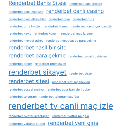
Renderbet Bahis Sitesi
renderbet canli destek
renderbet canlı casino
renderbet canli maç izle
renderbet canlı etkinlikler
renderbet com
renderbet giris
renderbet giris twitter
renderbet hizmet
renderbet kaydı çok basittir
renderbet kayıt
renderbet konum
renderbet maç izleme
renderbet mevcut adres
renderbet mevduat ve para çekme
renderbet nasil bir site
renderbet para çekme
renderbet penaltı bahisleri
renderbet poker
renderbet promosyon
renderbet sikayet
renderbet sistem
renderbet sitesi
renderbet slot seçenekleri
renderbet sosyal medya
renderbet spor bahisleri poker
renderbet telegram
renderbet telegram sayfası
renderbet tv canli maç izle
renderbet twitter avantajları
renderbet twitter belgesi
renderbet yeni giris
renderbet yabancı siteler