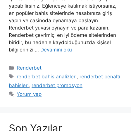
yapabilirsiniz. Eğlenceye katılmak istiyorsanız,
en popüler bahis sitelerinde hesabınıza giriş
yapın ve casinoda oynamaya başlayın.
Renderbet yuvası oynayın ve para kazanın.
Renderbet çevrimiçi en iyi ödeme sitelerinden
biridir, bu nedenle kaydolduğunuzda kişisel
bilgilerinizi …
Devamını oku
Kategoriler
Renderbet
Etiketler
renderbet bahis analizleri
,
renderbet penaltı
bahisleri
,
renderbet promosyon
Yorum yap
Son Yazılar