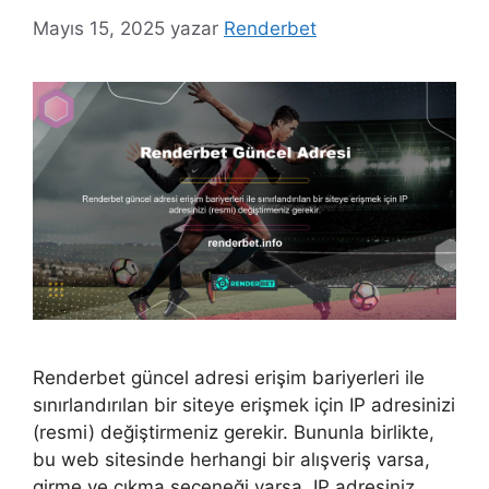
Mayıs 15, 2025
yazar
Renderbet
Renderbet güncel adresi erişim bariyerleri ile
sınırlandırılan bir siteye erişmek için IP adresinizi
(resmi) değiştirmeniz gerekir. Bununla birlikte,
bu web sitesinde herhangi bir alışveriş varsa,
girme ve çıkma seçeneği varsa, IP adresiniz