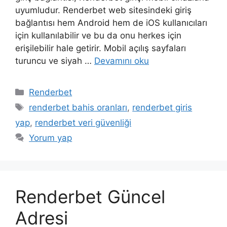
uyumludur. Renderbet web sitesindeki giriş
bağlantısı hem Android hem de iOS kullanıcıları
için kullanılabilir ve bu da onu herkes için
erişilebilir hale getirir. Mobil açılış sayfaları
turuncu ve siyah …
Devamını oku
Kategoriler
Renderbet
Etiketler
renderbet bahis oranları
,
renderbet giris
yap
,
renderbet veri güvenliği
Yorum yap
Renderbet Güncel
Adresi