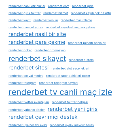
renderbet canlı etkinlikler
renderbet com
renderbet giris
renderbet giris twitter
renderbet hizmet
renderbet kaydı çok basittir
renderbet kayıt
renderbet konum
renderbet maç izleme
renderbet mevcut adres
renderbet mevduat ve para çekme
renderbet nasil bir site
renderbet para çekme
renderbet penaltı bahisleri
renderbet poker
renderbet promosyon
renderbet sikayet
renderbet sistem
renderbet sitesi
renderbet slot seçenekleri
renderbet sosyal medya
renderbet spor bahisleri poker
renderbet telegram
renderbet telegram sayfası
renderbet tv canli maç izle
renderbet twitter avantajları
renderbet twitter belgesi
renderbet yeni giris
renderbet yabancı siteler
renderbet çevrimiçi destek
renderbet üye hesabı ekibi
renderbet üyelik mevcut adres