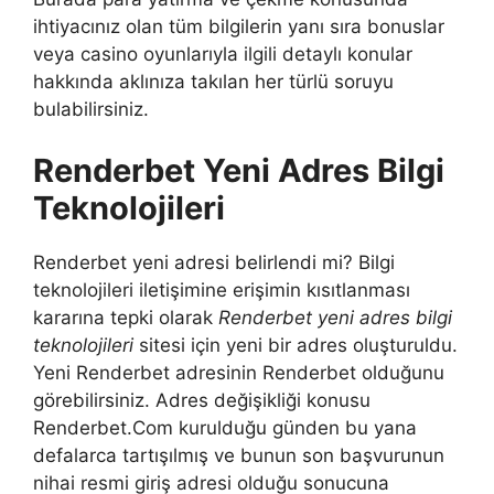
ihtiyacınız olan tüm bilgilerin yanı sıra bonuslar
veya casino oyunlarıyla ilgili detaylı konular
hakkında aklınıza takılan her türlü soruyu
bulabilirsiniz.
Renderbet Yeni Adres Bilgi
Teknolojileri
Renderbet yeni adresi belirlendi mi? Bilgi
teknolojileri iletişimine erişimin kısıtlanması
kararına tepki olarak
Renderbet yeni adres bilgi
teknolojileri
sitesi için yeni bir adres oluşturuldu.
Yeni Renderbet adresinin Renderbet olduğunu
görebilirsiniz. Adres değişikliği konusu
Renderbet.Com kurulduğu günden bu yana
defalarca tartışılmış ve bunun son başvurunun
nihai resmi giriş adresi olduğu sonucuna