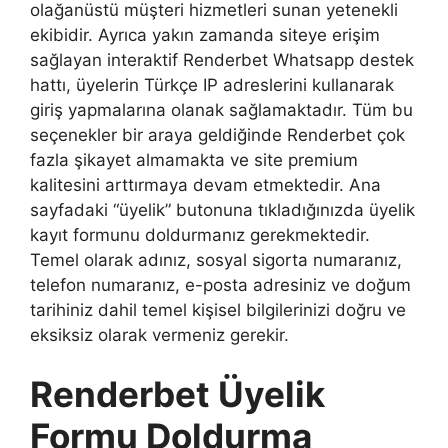
olağanüstü müşteri hizmetleri sunan yetenekli
ekibidir. Ayrıca yakın zamanda siteye erişim
sağlayan interaktif Renderbet Whatsapp destek
hattı, üyelerin Türkçe IP adreslerini kullanarak
giriş yapmalarına olanak sağlamaktadır. Tüm bu
seçenekler bir araya geldiğinde Renderbet çok
fazla şikayet almamakta ve site premium
kalitesini arttırmaya devam etmektedir. Ana
sayfadaki “üyelik” butonuna tıkladığınızda üyelik
kayıt formunu doldurmanız gerekmektedir.
Temel olarak adınız, sosyal sigorta numaranız,
telefon numaranız, e-posta adresiniz ve doğum
tarihiniz dahil temel kişisel bilgilerinizi doğru ve
eksiksiz olarak vermeniz gerekir.
Renderbet Üyelik
Formu Doldurma