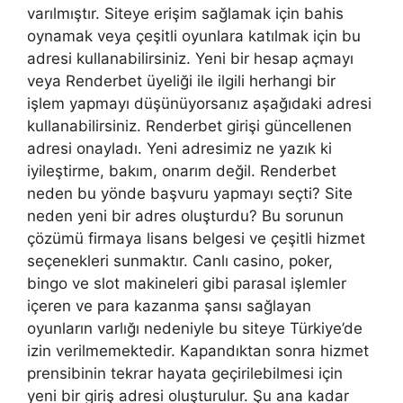
varılmıştır. Siteye erişim sağlamak için bahis
oynamak veya çeşitli oyunlara katılmak için bu
adresi kullanabilirsiniz. Yeni bir hesap açmayı
veya Renderbet üyeliği ile ilgili herhangi bir
işlem yapmayı düşünüyorsanız aşağıdaki adresi
kullanabilirsiniz. Renderbet girişi güncellenen
adresi onayladı. Yeni adresimiz ne yazık ki
iyileştirme, bakım, onarım değil. Renderbet
neden bu yönde başvuru yapmayı seçti? Site
neden yeni bir adres oluşturdu? Bu sorunun
çözümü firmaya lisans belgesi ve çeşitli hizmet
seçenekleri sunmaktır. Canlı casino, poker,
bingo ve slot makineleri gibi parasal işlemler
içeren ve para kazanma şansı sağlayan
oyunların varlığı nedeniyle bu siteye Türkiye’de
izin verilmemektedir. Kapandıktan sonra hizmet
prensibinin tekrar hayata geçirilebilmesi için
yeni bir giriş adresi oluşturulur. Şu ana kadar