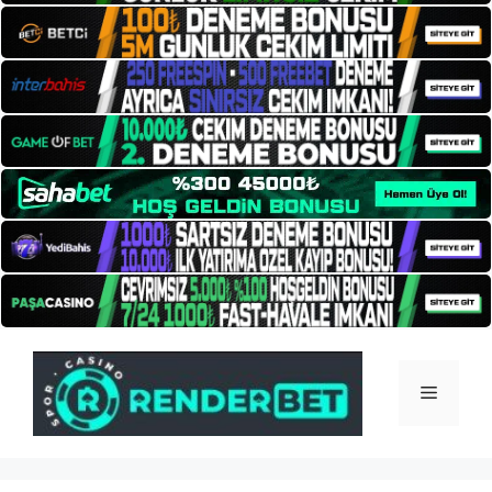
İçeriğe
atla
Menü