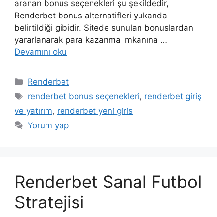
aranan bonus seçenekleri şu şekildedir,
Renderbet bonus alternatifleri yukarıda
belirtildiği gibidir. Sitede sunulan bonuslardan
yararlanarak para kazanma imkanına …
Devamını oku
Kategoriler
Renderbet
Etiketler
renderbet bonus seçenekleri
,
renderbet giriş
ve yatırım
,
renderbet yeni giris
Yorum yap
Renderbet Sanal Futbol
Stratejisi