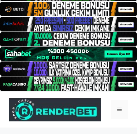
İçeriğe
atla
Menü