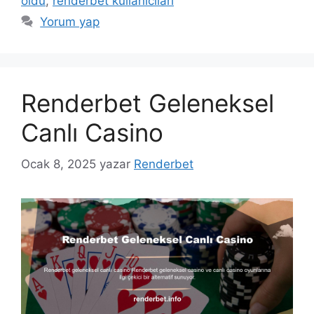
oldu
,
renderbet kullanıcıları
Yorum yap
Renderbet Geleneksel
Canlı Casino
Ocak 8, 2025
yazar
Renderbet