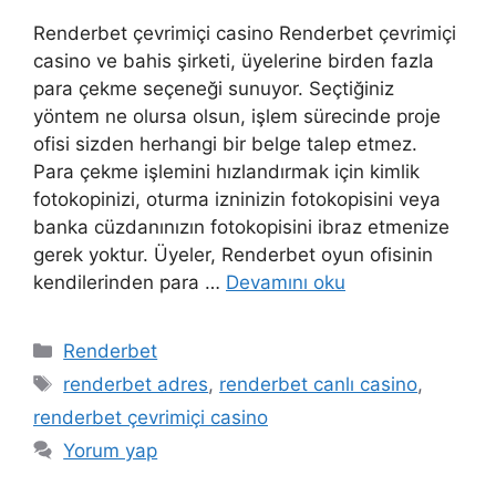
Renderbet çevrimiçi casino Renderbet çevrimiçi
casino ve bahis şirketi, üyelerine birden fazla
para çekme seçeneği sunuyor. Seçtiğiniz
yöntem ne olursa olsun, işlem sürecinde proje
ofisi sizden herhangi bir belge talep etmez.
Para çekme işlemini hızlandırmak için kimlik
fotokopinizi, oturma izninizin fotokopisini veya
banka cüzdanınızın fotokopisini ibraz etmenize
gerek yoktur. Üyeler, Renderbet oyun ofisinin
kendilerinden para …
Devamını oku
Kategoriler
Renderbet
Etiketler
renderbet adres
,
renderbet canlı casino
,
renderbet çevrimiçi casino
Yorum yap