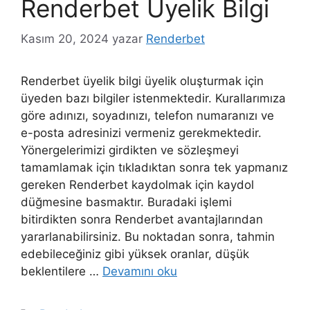
Renderbet Üyelik Bilgi
Kasım 20, 2024
yazar
Renderbet
Renderbet üyelik bilgi üyelik oluşturmak için
üyeden bazı bilgiler istenmektedir. Kurallarımıza
göre adınızı, soyadınızı, telefon numaranızı ve
e-posta adresinizi vermeniz gerekmektedir.
Yönergelerimizi girdikten ve sözleşmeyi
tamamlamak için tıkladıktan sonra tek yapmanız
gereken Renderbet kaydolmak için kaydol
düğmesine basmaktır. Buradaki işlemi
bitirdikten sonra Renderbet avantajlarından
yararlanabilirsiniz. Bu noktadan sonra, tahmin
edebileceğiniz gibi yüksek oranlar, düşük
beklentilere …
Devamını oku