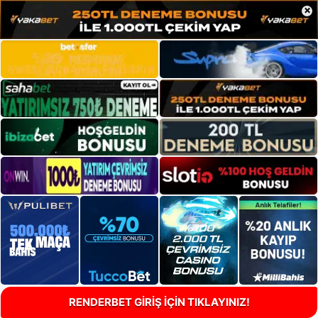
×
RENDERBET GİRİŞ İÇİN TIKLAYINIZ!