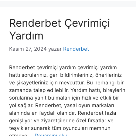
Renderbet Çevrimiçi
Yardım
Kasım 27, 2024
yazar
Renderbet
Renderbet çevrimiçi yardım çevrimiçi yardım
hattı sorularınız, geri bildirimleriniz, önerileriniz
ve şikayetleriniz için mevcuttur. Bu herhangi bir
zamanda talep edilebilir. Yardım hattı, bireylerin
sorularına yanıt bulmaları için hızlı ve etkili bir
yol sağlar. Renderbet, yasal oyun markaları
alanında en faydalı olanıdır. Renderbet hızla
genişliyor ve ziyaretçilerine özel fırsatlar ve
teşvikler sunarak tüm oyuncuları memnun
etmeye …
Devamını oku