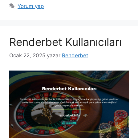
Yorum yap
Renderbet Kullanıcıları
Ocak 22, 2025
yazar
Renderbet