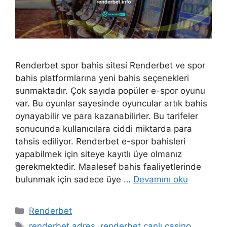
Renderbet spor bahis sitesi Renderbet ve spor
bahis platformlarına yeni bahis seçenekleri
sunmaktadır. Çok sayıda popüler e-spor oyunu
var. Bu oyunlar sayesinde oyuncular artık bahis
oynayabilir ve para kazanabilirler. Bu tarifeler
sonucunda kullanıcılara ciddi miktarda para
tahsis ediliyor. Renderbet e-spor bahisleri
yapabilmek için siteye kayıtlı üye olmanız
gerekmektedir. Maalesef bahis faaliyetlerinde
bulunmak için sadece üye …
Devamını oku
Kategoriler
Renderbet
Etiketler
renderbet adres
,
renderbet canlı casino
,