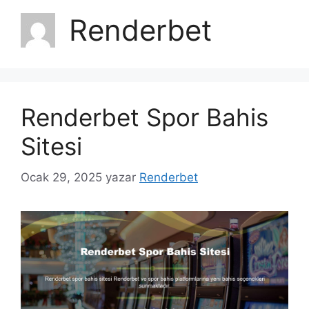
Renderbet
Renderbet Spor Bahis
Sitesi
Ocak 29, 2025
yazar
Renderbet