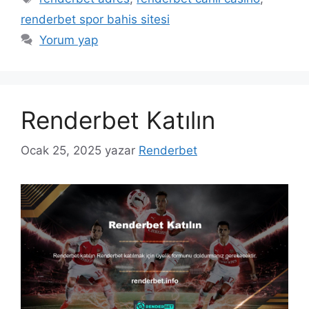
renderbet spor bahis sitesi
Yorum yap
Renderbet Katılın
Ocak 25, 2025
yazar
Renderbet