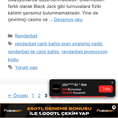
farklı olarak Black Jack gibi turnuvalara fiziki
katılım şansımız bulunmamaktadır. Yine de
çevrimiçi casino ve …
Devamını oku
Kategoriler
Renderbet
Etiketler
renderbet canlı bahis oran stratejisi nedir
,
renderbet i̇le canlı bahis
,
renderbet promosyon
kodu
Yorum yap
Sayfa
Sayfa
Sayfa
Sayfa
←
Önceki
1
2
3
4
Sonraki
→
×