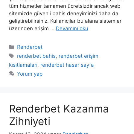
tüm hizmetler tamamen ücretsizdir ancak web
sitemizde güvenli bahis deneyiminizi daha da
geliştirebilirsiniz. Kullanıcılar bu alana sistemler
üzerinden erişim …
Devamını oku
Kategoriler
Renderbet
Etiketler
renderbet bahis
,
renderbet erişim
kısıtlamaları
,
renderbet hasar sayfa
Yorum yap
Renderbet Kazanma
Zihniyeti