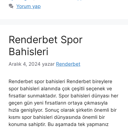
Yorum yap
Renderbet Spor
Bahisleri
Aralık 4, 2024
yazar
Renderbet
Renderbet spor bahisleri Renderbet bireylere
spor bahisleri alanında çok çeşitli seçenek ve
fırsatlar sunmaktadır. Spor bahisleri dünyası her
geçen gün yeni fırsatların ortaya çıkmasıyla
hızla genişliyor. Sonuç olarak şirketin önemli bir
kısmı spor bahisleri dünyasında önemli bir
konuma sahiptir. Bu aşamada tek yapmanız