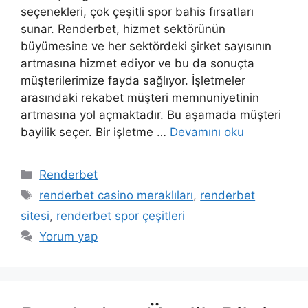
seçenekleri, çok çeşitli spor bahis fırsatları
sunar. Renderbet, hizmet sektörünün
büyümesine ve her sektördeki şirket sayısının
artmasına hizmet ediyor ve bu da sonuçta
müşterilerimize fayda sağlıyor. İşletmeler
arasındaki rekabet müşteri memnuniyetinin
artmasına yol açmaktadır. Bu aşamada müşteri
bayilik seçer. Bir işletme …
Devamını oku
Kategoriler
Renderbet
Etiketler
renderbet casino meraklıları
,
renderbet
sitesi
,
renderbet spor çeşitleri
Yorum yap