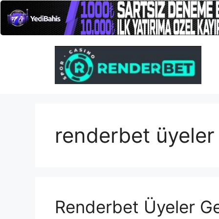
İçeriğe
atla
renderbet üyeler 
Renderbet Üyeler Ge